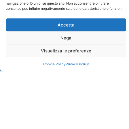
navigazione o ID unici su questo sito. Non acconsentire o ritirare il
consenso può influire negativamente su alcune caratteristiche e funzioni.
Accetta
Nega
ZANZIBAR
Visualizza le preferenze
Leggi Tutto »
Cookie Policy
Privacy Policy
CONTATTI
+41 91 2207618
+41 77 9662971
web@travelmade.ch