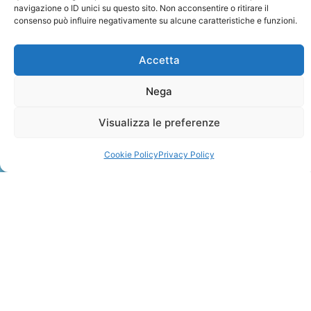
navigazione o ID unici su questo sito. Non acconsentire o ritirare il
consenso può influire negativamente su alcune caratteristiche e funzioni.
Accetta
Nega
ZANZIBAR
Visualizza le preferenze
Leggi Tutto »
Cookie Policy
Privacy Policy
CONTATTI
+41 91 2207618
+41 77 9662971
web@travelmade.ch