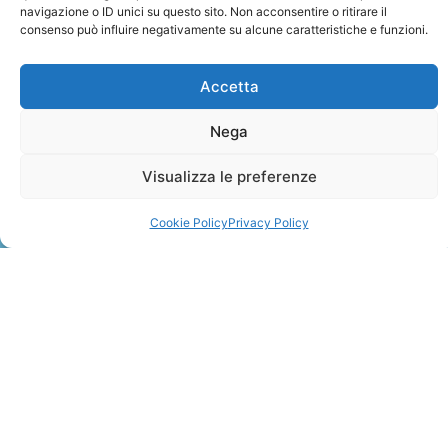
navigazione o ID unici su questo sito. Non acconsentire o ritirare il
consenso può influire negativamente su alcune caratteristiche e funzioni.
Accetta
Nega
ZANZIBAR
Visualizza le preferenze
Leggi Tutto »
Cookie Policy
Privacy Policy
CONTATTI
+41 91 2207618
+41 77 9662971
web@travelmade.ch