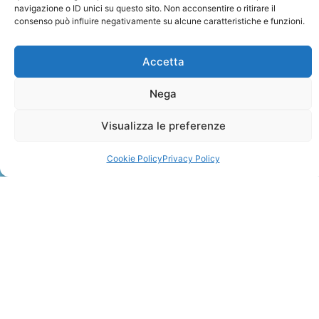
navigazione o ID unici su questo sito. Non acconsentire o ritirare il
consenso può influire negativamente su alcune caratteristiche e funzioni.
Accetta
Nega
ZANZIBAR
Visualizza le preferenze
Leggi Tutto »
Cookie Policy
Privacy Policy
CONTATTI
+41 91 2207618
+41 77 9662971
web@travelmade.ch