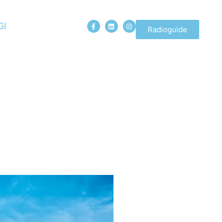
GI
Radioguide