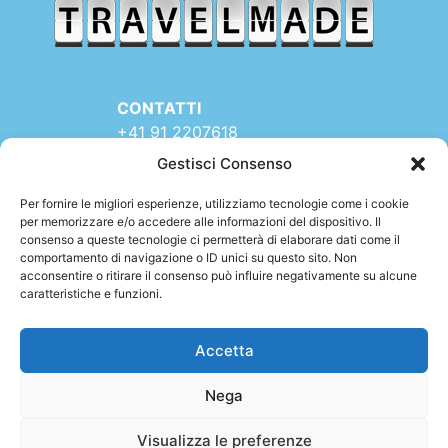
CONTATTI
+41 91 2207618
+41 77 9662971
Gestisci Consenso
web@travelmade.ch
Per fornire le migliori esperienze, utilizziamo tecnologie come i cookie
per memorizzare e/o accedere alle informazioni del dispositivo. Il
TRAVELMADE – SEDE:
consenso a queste tecnologie ci permetterà di elaborare dati come il
Via Rinaldo Simen 16
comportamento di navigazione o ID unici su questo sito. Non
6900 LUGANO (TI)
acconsentire o ritirare il consenso può influire negativamente su alcune
caratteristiche e funzioni.
SWITZERLAND
Accetta
Nega
Partita IVA 310059640 –
Privacy
–
Cookies
Visualizza le preferenze