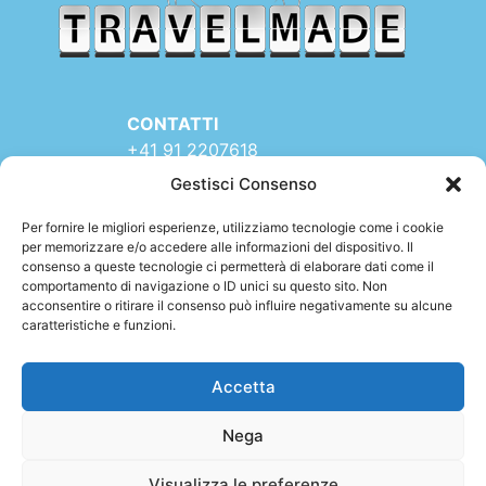
CONTATTI
+41 91 2207618
+41 77 9662971
Gestisci Consenso
web@travelmade.ch
Per fornire le migliori esperienze, utilizziamo tecnologie come i cookie
per memorizzare e/o accedere alle informazioni del dispositivo. Il
TRAVELMADE – SEDE:
consenso a queste tecnologie ci permetterà di elaborare dati come il
Via Rinaldo Simen 16
comportamento di navigazione o ID unici su questo sito. Non
6900 LUGANO (TI)
acconsentire o ritirare il consenso può influire negativamente su alcune
caratteristiche e funzioni.
SWITZERLAND
Accetta
Nega
Partita IVA 310059640 –
Privacy
–
Cookies
Visualizza le preferenze