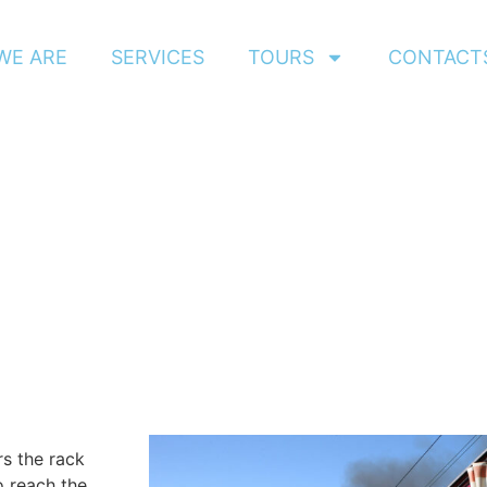
WE ARE
SERVICES
TOURS
CONTACT
rs the rack
 reach the