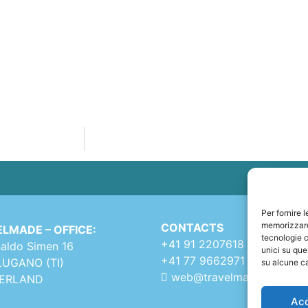
Per fornire 
memorizzare 
CONTACTS
LMADE – OFFICE:
tecnologie c
+41 91 2207618
naldo Simen 16
unici su que
+41 77 9662971
LUGANO (TI)
su alcune ca
web@travelmade.ch
ZERLAND
Ac