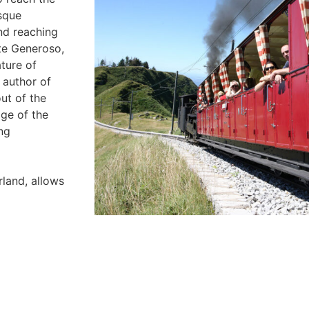
esque
nd reaching
nte Generoso,
ture of
 author of
out of the
dge of the
ng
rland, allows