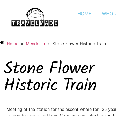
HOME
WHO 
Home
»
Mendrisio
»
Stone Flower Historic Train
Stone Flower
Historic Train
Meeting at the station for the ascent where for 125 yea
railway has departed from Capolago on Lake Lugano to